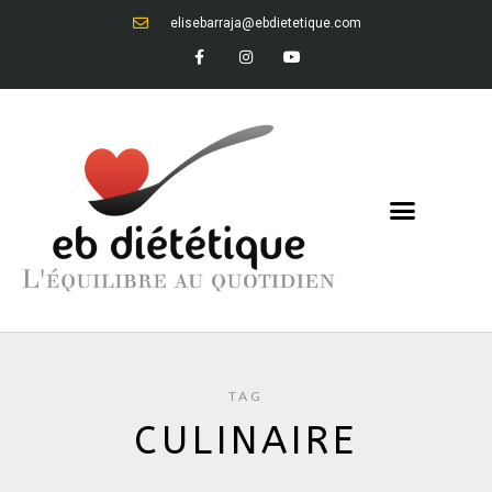
elisebarraja@ebdietetique.com
TAG
CULINAIRE