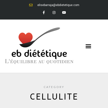
elisebarraja@ebdietetique.com
CATEGORY
CELLULITE