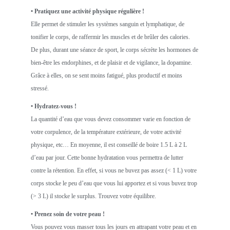
• Pratiquez une activité physique régulière !
Elle permet de stimuler les systèmes sanguin et lymphatique, de
tonifier le corps, de raffermir les muscles et de brûler des calories.
De plus, durant une séance de sport, le corps sécrète les hormones de
bien-être les endorphines, et de plaisir et de vigilance, la dopamine.
Grâce à elles, on se sent moins fatigué, plus productif et moins
stressé.
• Hydratez-vous !
La quantité d’eau que vous devez consommer varie en fonction de
votre corpulence, de la température extérieure, de votre activité
physique, etc… En moyenne, il est conseillé de boire 1.5 L à 2 L
d’eau par jour. Cette bonne hydratation vous permettra de lutter
contre la rétention. En effet, si vous ne buvez pas assez (< 1 L) votre
corps stocke le peu d’eau que vous lui apportez et si vous buvez trop
(> 3 L) il stocke le surplus. Trouvez votre équilibre.
• Prenez soin de votre peau !
Vous pouvez vous masser tous les jours en attrapant votre peau et en