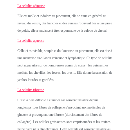
La cellulite adipeuse
Elle est molle et indolore au pincement, elle se situe en général au
niveau du ventre, des hanches et des cuisses. Souvent liée à une prise
de poids, elle a tendance à être responsable de la culotte de cheval.
La cellulite aqueuse
Celle-ci est visible, souple et douloureuse au pincement, elle est due à
une mauvaise circulation veineuse et lymphatique. Ce type de cellulite
peut apparaître sur de nombreuses zones du corps : les cuisses, les
mollets, les chevilles, les fesses, les bras… Elle donne la sensation de
jambes lourdes et gonflées.
La cellulite fibreuse
C’est la plus difficile à éliminer car souvent installée depuis
longtemps. Les fibres de collagène s’associent aux molécules de
glucose et provoquent une fibrose (durcissement des fibres de
collagène). Les cellules graisseuses sont emprisonnées et les toxines
ne peuvent plus être éliminées. Cette cellulite est souvent installée au