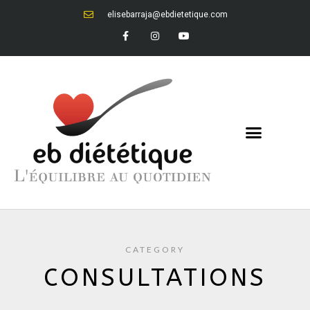
elisebarraja@ebdietetique.com
CATEGORY
CONSULTATIONS