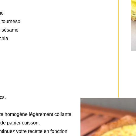
ge
e tournesol
de sésame
chia
cs.
te homogène légèrement collante.
s de papier cuisson.
tinuez votre recette en fonction