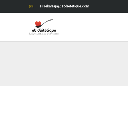
elisebarraja@ebdietetique.com