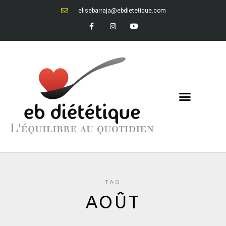
elisebarraja@ebdietetique.com
TAG
AOÛT