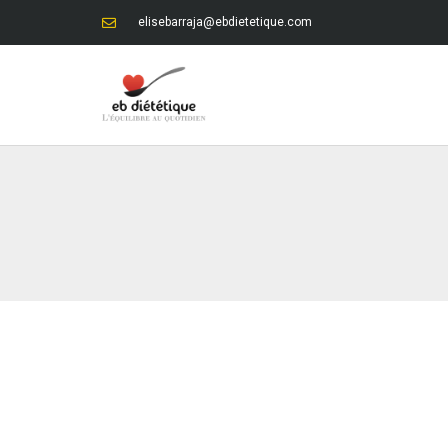
elisebarraja@ebdietetique.com