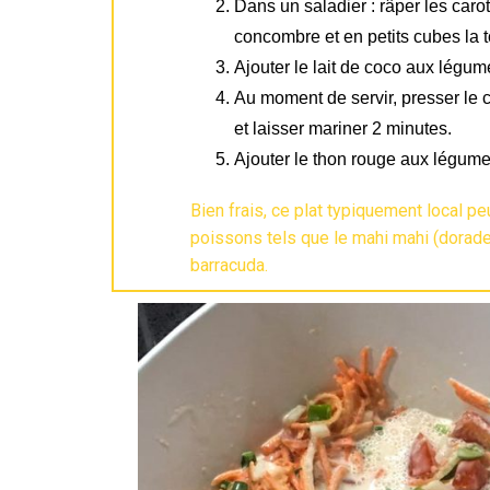
Dans un saladier : râper les caro
concombre et en petits cubes la t
Ajouter le lait de coco aux légum
Au moment de servir, presser le c
et laisser mariner 2 minutes.
Ajouter le thon rouge aux légume
Bien frais, ce plat typiquement local p
poissons tels que le mahi mahi (dorade 
barracuda.