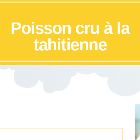
Poisson cru à la
tahitienne