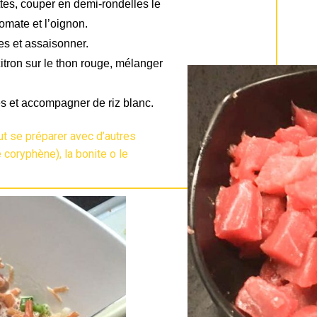
ttes, couper en demi-rondelles le
omate et l’oignon.
es et assaisonner.
itron sur le thon rouge, mélanger
s et accompagner de riz blanc.
eut se préparer avec d’autres
coryphène), la bonite o le