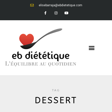
elisebarraja@ebdietetique.com
TAG
DESSERT