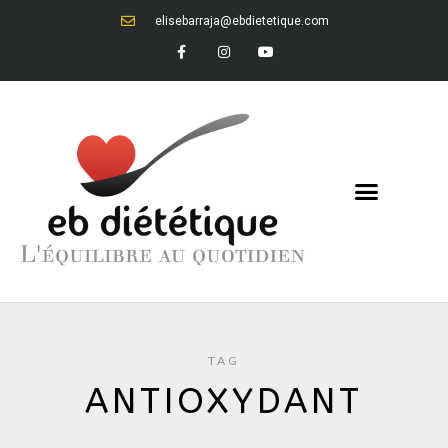
elisebarraja@ebdietetique.com
TAG
ANTIOXYDANT