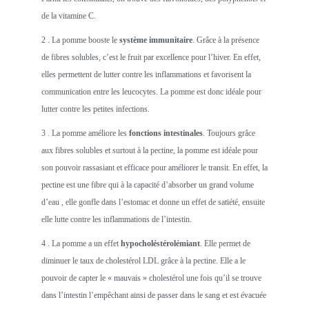
de la vitamine C.
2 . La pomme booste le
système immunitaire
. Grâce à la présence
de fibres solubles, c’est le fruit par excellence pour l’hiver. En effet,
elles permettent de lutter contre les inflammations et favorisent la
communication entre les leucocytes. La pomme est donc idéale pour
lutter contre les petites infections.
3 . La pomme améliore les
fonctions intestinales
. Toujours grâce
aux fibres solubles et surtout à la pectine, la pomme est idéale pour
son pouvoir rassasiant et efficace pour améliorer le transit. En effet, la
pectine est une fibre qui à la capacité d’absorber un grand volume
d’eau , elle gonfle dans l’estomac et donne un effet de satiété, ensuite
elle lutte contre les inflammations de l’intestin.
4 . La pomme a un effet
hypocholéstérolémiant
. Elle permet de
diminuer le taux de cholestérol LDL grâce à la pectine. Elle a le
pouvoir de capter le « mauvais » cholestérol une fois qu’il se trouve
dans l’intestin l’empêchant ainsi de passer dans le sang et est évacuée