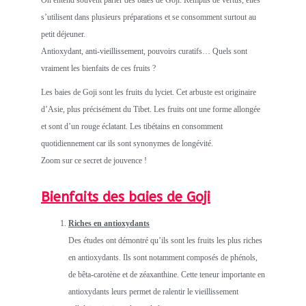
On entend souvent parler des baies de Goji. Remplis de vertus, elles
s’utilisent dans plusieurs préparations et se consomment surtout au
petit déjeuner.
Antioxydant, anti-vieillissement, pouvoirs curatifs… Quels sont
vraiment les bienfaits de ces fruits ?
Les baies de Goji sont les fruits du lyciet. Cet arbuste est originaire
d’Asie, plus précisément du Tibet. Les fruits ont une forme allongée
et sont d’un rouge éclatant. Les tibétains en consomment
quotidiennement car ils sont synonymes de longévité.
Zoom sur ce secret de jouvence !
Bienfaits des baies de Goji
Riches en antioxydants
Des études ont démontré qu’ils sont les fruits les plus riches
en antioxydants. Ils sont notamment composés de phénols,
de bêta-carotène et de zéaxanthine. Cette teneur importante en
antioxydants leurs permet de ralentir le vieillissement