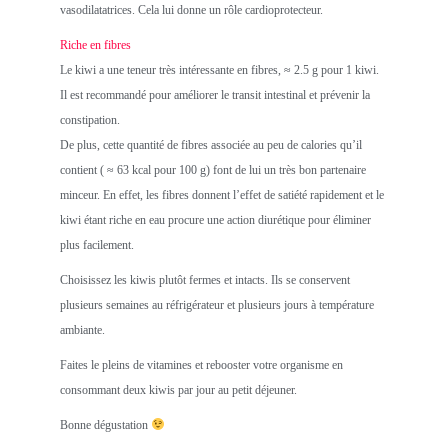
vasodilatatrices. Cela lui donne un rôle cardioprotecteur.
Riche en fibres
Le kiwi a une teneur très intéressante en fibres, ≈ 2.5 g pour 1 kiwi.
Il est recommandé pour améliorer le transit intestinal et prévenir la
constipation.
De plus, cette quantité de fibres associée au peu de calories qu’il
contient ( ≈ 63 kcal pour 100 g) font de lui un très bon partenaire
minceur. En effet, les fibres donnent l’effet de satiété rapidement et le
kiwi étant riche en eau procure une action diurétique pour éliminer
plus facilement.
Choisissez les kiwis plutôt fermes et intacts. Ils se conservent
plusieurs semaines au réfrigérateur et plusieurs jours à température
ambiante.
Faites le pleins de vitamines et rebooster votre organisme en
consommant deux kiwis par jour au petit déjeuner.
Bonne dégustation