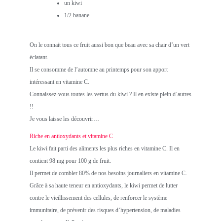
un kiwi
1/2 banane
On le connait tous ce fruit aussi bon que beau avec sa chair d’un vert
éclatant.
Il se consomme de l’automne au printemps pour son apport
intéressant en vitamine C.
Connaissez-vous toutes les vertus du kiwi ? Il en existe plein d’autres
!!
Je vous laisse les découvrir…
Riche en antioxydants et vitamine C
Le kiwi fait parti des aliments les plus riches en vitamine C. Il en
contient 98 mg pour 100 g de fruit.
Il permet de combler 80% de nos besoins journaliers en vitamine C.
Grâce à sa haute teneur en antioxydants, le kiwi permet de lutter
contre le vieillissement des cellules, de renforcer le système
immunitaire, de prévenir des risques d’hypertension, de maladies