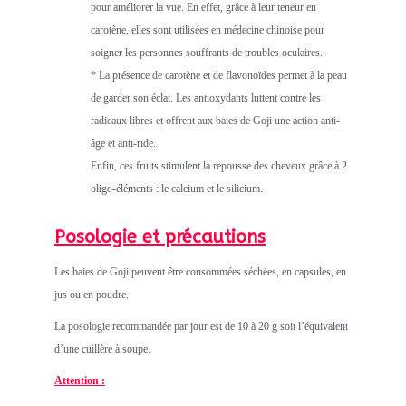
pour améliorer la vue. En effet, grâce à leur teneur en
carotène, elles sont utilisées en médecine chinoise pour
soigner les personnes souffrants de troubles oculaires.
* La présence de carotène et de flavonoïdes permet à la peau
de garder son éclat. Les antioxydants luttent contre les
radicaux libres et offrent aux baies de Goji une action anti-
âge et anti-ride.
Enfin, ces fruits stimulent la repousse des cheveux grâce à 2
oligo-éléments : le calcium et le silicium.
Posologie et précautions
Les baies de Goji peuvent être consommées séchées, en capsules, en
jus ou en poudre.
La posologie recommandée par jour est de 10 à 20 g soit l’équivalent
d’une cuillère à soupe.
Attention :