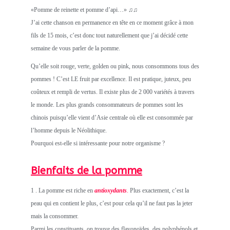
«Pomme de reinette et pomme d’api…» ♫♫
J’ai cette chanson en permanence en tête en ce moment grâce à mon
fils de 15 mois, c’est donc tout naturellement que j’ai décidé cette
semaine de vous parler de la pomme.
Qu’elle soit rouge, verte, golden ou pink, nous consommons tous des
pommes ! C’est LE fruit par excellence. Il est pratique, juteux, peu
coûteux et rempli de vertus. Il existe plus de 2 000 variétés à travers
le monde. Les plus grands consommateurs de pommes sont les
chinois puisqu’elle vient d’Asie centrale où elle est consommée par
l’homme depuis le Néolithique.
Pourquoi est-elle si intéressante pour notre organisme ?
Bienfaits de la pomme
1 . La pomme est riche en
antioxydants
.
Plus exactement, c’est la
peau qui en contient le plus, c’est pour cela qu’il ne faut pas la jeter
mais la consommer.
Parmi les constituants, on trouve des flavonoïdes, des polyphénols et