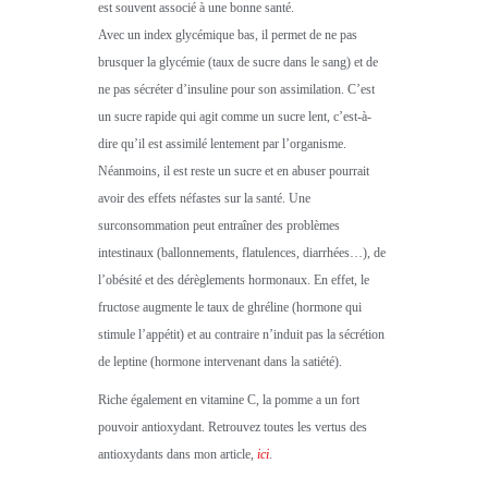
est souvent associé à une bonne santé.
Avec un index glycémique bas, il permet de ne pas
brusquer la glycémie (taux de sucre dans le sang) et de
ne pas sécréter d’insuline pour son assimilation. C’est
un sucre rapide qui agit comme un sucre lent, c’est-à-
dire qu’il est assimilé lentement par l’organisme.
Néanmoins, il est reste un sucre et en abuser pourrait
avoir des effets néfastes sur la santé. Une
surconsommation peut entraîner des problèmes
intestinaux (ballonnements, flatulences, diarrhées…), de
l’obésité et des dérèglements hormonaux. En effet, le
fructose augmente le taux de ghréline (hormone qui
stimule l’appétit) et au contraire n’induit pas la sécrétion
de leptine (hormone intervenant dans la satiété).
Riche également en vitamine C, la pomme a un fort
pouvoir antioxydant. Retrouvez toutes les vertus des
antioxydants dans mon article,
ici
.