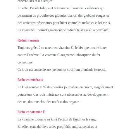
cancéreuses et d’allergies.
En effet, l’acide folique et la vitamine C sont deux éléments qui
permettent de produire des globules blancs, des globules rouges et
des anticorps nécessaires pour lutter contre les maladies et les virus.
La vitamine C permet également de réduire le stress et la nervosité.
Réduit l’anémie
Toujours grâce à sa teneur en vitamine C, le kiwi permet de lutter
contre l’anémie. La vitamine C augmente l’absorption du fer
consommé.
Ce fruit est conseillé aux personnes souffrant d’anémie ferreuse.
Riche en minéraux
Le kiwi comble 10% des besoins journaliers en cuivre, magnésium et
potassium. Ces trois minéraux sont nécessaires au développement
des os, des muscles, des nerfs et des organes.
Riche en vitamine E
La vitamine E donne au kiwi l’action de fluidifier le sang.
En effet, cette dernière a des propriétés antiplaquettaires et