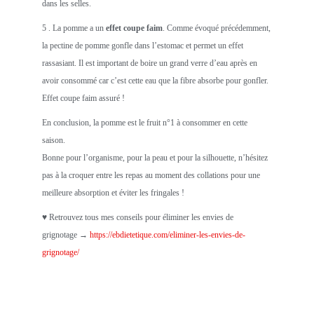
dans les selles.
5 . La pomme a un
effet coupe faim
. Comme évoqué précédemment,
la pectine de pomme gonfle dans l’estomac et permet un effet
rassasiant. Il est important de boire un grand verre d’eau après en
avoir consommé car c’est cette eau que la fibre absorbe pour gonfler.
Effet coupe faim assuré !
En conclusion, la pomme est le fruit n°1 à consommer en cette
saison.
Bonne pour l’organisme, pour la peau et pour la silhouette, n’hésitez
pas à la croquer entre les repas au moment des collations pour une
meilleure absorption et éviter les fringales !
♥ Retrouvez tous mes conseils pour éliminer les envies de
grignotage →
https://ebdietetique.com/eliminer-les-envies-de-
grignotage/