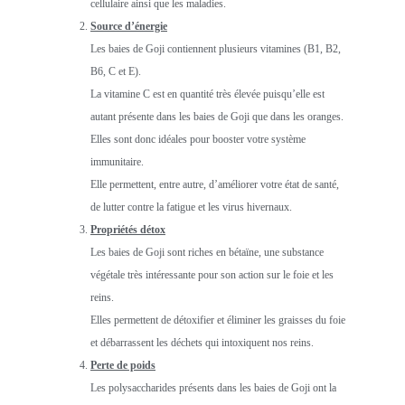
cellulaire ainsi que les maladies.
Source d’énergie
Les baies de Goji contiennent plusieurs vitamines (B1, B2,
B6, C et E).
La vitamine C est en quantité très élevée puisqu’elle est
autant présente dans les baies de Goji que dans les oranges.
Elles sont donc idéales pour booster votre système
immunitaire.
Elle permettent, entre autre, d’améliorer votre état de santé,
de lutter contre la fatigue et les virus hivernaux.
Propriétés détox
Les baies de Goji sont riches en bétaïne, une substance
végétale très intéressante pour son action sur le foie et les
reins.
Elles permettent de détoxifier et éliminer les graisses du foie
et débarrassent les déchets qui intoxiquent nos reins.
Perte de poids
Les polysaccharides présents dans les baies de Goji ont la