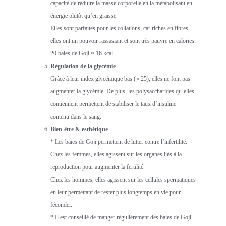
capacité de réduire la masse corporelle en la métabolisant en
énergie plutôt qu’en graisse.
Elles sont parfaites pour les collations, car riches en fibres
elles ont un pouvoir rassasiant et sont très pauvre en calories.
20 baies de Goji ≈ 16 kcal.
Régulation de la glycémie
Grâce à leur index glycémique bas (≈ 25), elles ne font pas
augmenter la glycémie. De plus, les polysaccharides qu’elles
contiennent permettent de stabiliser le taux d’insuline
contenu dans le sang.
Bien-être & esthétique
* Les baies de Goji permettent de lutter contre l’infertilité.
Chez les femmes, elles agissent sur les organes liés à la
reproduction pour augmenter la fertilité.
Chez les hommes, elles agissent sur les cellules spermatiques
en leur permettant de rester plus longtemps en vie pour
féconder.
* Il est conseillé de manger régulièrement des baies de Goji