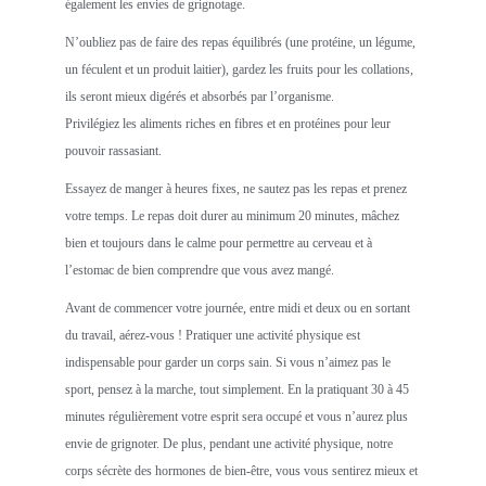
également les envies de grignotage.
N’oubliez pas de faire des repas équilibrés (une protéine, un légume,
un féculent et un produit laitier), gardez les fruits pour les collations,
ils seront mieux digérés et absorbés par l’organisme.
Privilégiez les aliments riches en fibres et en protéines pour leur
pouvoir rassasiant.
Essayez de manger à heures fixes, ne sautez pas les repas et prenez
votre temps. Le repas doit durer au minimum 20 minutes, mâchez
bien et toujours dans le calme pour permettre au cerveau et à
l’estomac de bien comprendre que vous avez mangé.
Avant de commencer votre journée, entre midi et deux ou en sortant
du travail, aérez-vous ! Pratiquer une activité physique est
indispensable pour garder un corps sain. Si vous n’aimez pas le
sport, pensez à la marche, tout simplement. En la pratiquant 30 à 45
minutes régulièrement votre esprit sera occupé et vous n’aurez plus
envie de grignoter. De plus, pendant une activité physique, notre
corps sécrète des hormones de bien-être, vous vous sentirez mieux et