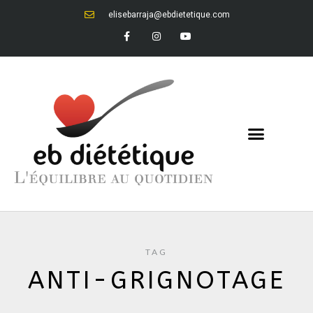
elisebarraja@ebdietetique.com
TAG
ANTI-GRIGNOTAGE