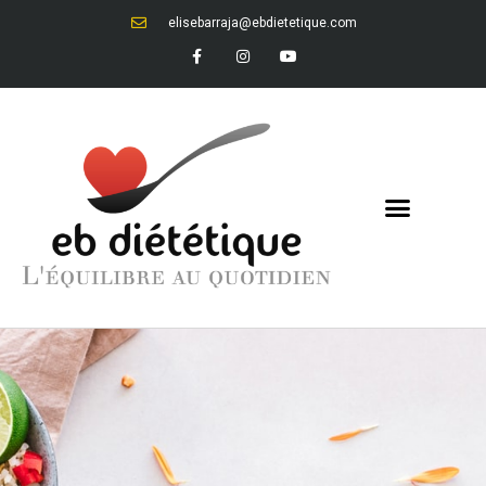
elisebarraja@ebdietetique.com