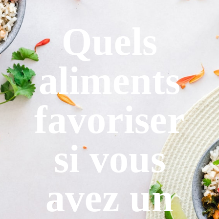
Quels
aliments
favoriser
si vous
avez un