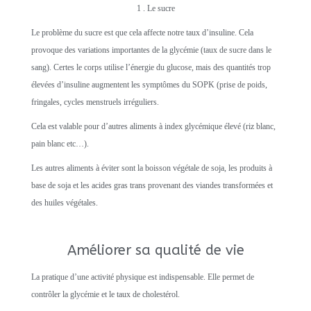
1 . Le sucre
Le problème du sucre est que cela affecte notre taux d’insuline. Cela
provoque des variations importantes de la glycémie (taux de sucre dans le
sang). Certes le corps utilise l’énergie du glucose, mais des quantités trop
élevées d’insuline augmentent les symptômes du SOPK (prise de poids,
fringales, cycles menstruels irréguliers.
Cela est valable pour d’autres aliments à index glycémique élevé (riz blanc,
pain blanc etc…).
Les autres aliments à éviter sont la boisson végétale de soja, les produits à
base de soja et les acides gras trans provenant des viandes transformées et
des huiles végétales.
Améliorer sa qualité de vie
La pratique d’une activité physique est indispensable. Elle permet de
contrôler la glycémie et le taux de cholestérol.