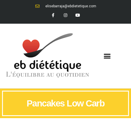
elisebarraja@ebdietetique.com
Pancakes Low Carb