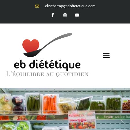
elisebarraja@ebdietetique.com