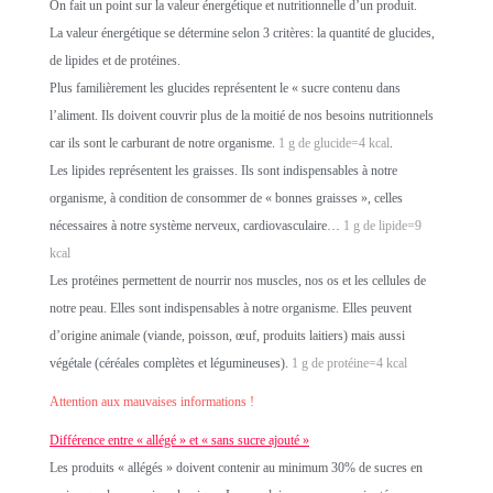
On fait un point sur la valeur énergétique et nutritionnelle d’un produit.
La valeur énergétique se détermine selon 3 critères: la quantité de glucides,
de lipides et de protéines.
Plus familièrement les glucides représentent le « sucre contenu dans
l’aliment. Ils doivent couvrir plus de la moitié de nos besoins nutritionnels
car ils sont le carburant de notre organisme.
1 g de glucide=4 kcal
.
Les lipides représentent les graisses. Ils sont indispensables à notre
organisme, à condition de consommer de « bonnes graisses », celles
nécessaires à notre système nerveux, cardiovasculaire…
1 g de lipide=9
kcal
Les protéines permettent de nourrir nos muscles, nos os et les cellules de
notre peau. Elles sont indispensables à notre organisme. Elles peuvent
d’origine animale (viande, poisson, œuf, produits laitiers) mais aussi
végétale (céréales complètes et légumineuses).
1 g de protéine=4 kcal
Attention aux mauvaises informations !
Différence entre « allégé » et « sans sucre ajouté »
Les produits « allégés » doivent contenir au minimum 30% de sucres en