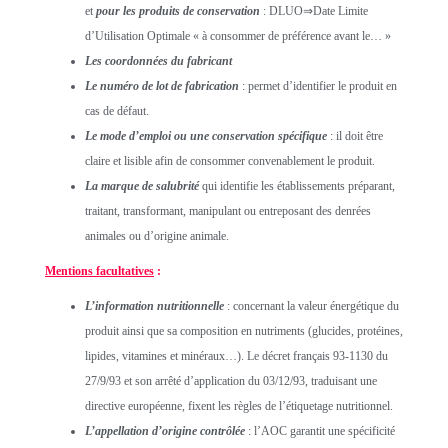
et
pour les produits de conservation
: DLUO⇒Date Limite
d’Utilisation Optimale « à consommer de préférence avant le… »
Les coordonnées du fabricant
Le numéro de lot de fabrication
: permet d’identifier le produit en
cas de défaut.
Le mode d’emploi ou une conservation spécifique
: il doit être
claire et lisible afin de consommer convenablement le produit.
La marque de salubrité
qui identifie les établissements préparant,
traitant, transformant, manipulant ou entreposant des denrées
animales ou d’origine animale.
Mentions facultatives
:
L’information nutritionnelle
: concernant la valeur énergétique du
produit ainsi que sa composition en nutriments (glucides, protéines,
lipides, vitamines et minéraux…). Le décret français 93-1130 du
27/9/93 et son arrêté d’application du 03/12/93, traduisant une
directive européenne, fixent les règles de l’étiquetage nutritionnel.
L’appellation d’origine contrôlée
: l’AOC garantit une spécificité