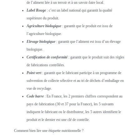
de l’aliment liée à un terroir et à un savoir-faire local.
Label Rouge
: c’est un label national qui garantit la qualité
supérieure du produit.
Agriculture biologique
: garantit que le produit est issu de
l’agriculture biologique.
Elevage biologique
: garantit que l’aliment est issu d’un élevage
biologique.
Certification de conformité
: garantit que le produit suit des règles
de fabrications contrôlées.
Point vert
: garantit que le fabricant participe à un programme de
subvention de collecte sélective et au tri de déchets d’emballage en
vue de recyclage.
Code barre
: En France, les 2 premiers chiffres correspondent au
pays de fabrication (30 et 37 pour la France), les 5 suivants
indiquent le fabricant ou le distributeur, les 5 autres identifient le
produit et le dernier est une clé de contrôle.
Comment bien lire une étiquette nutritionnelle ?