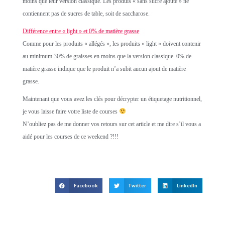
moins que leur version classique. Les produis « sans sucre ajouté » ne
contiennent pas de sucres de table, soit de saccharose.
Différence entre « light » et 0% de matière grasse
Comme pour les produits « allégés », les produits « light » doivent contenir
au minimum 30% de graisses en moins que la version classique. 0% de
matière grasse indique que le produit n’a subit aucun ajout de matière
grasse.
Maintenant que vous avez les clés pour décrypter un étiquetage nutritionnel,
je vous laisse faire votre liste de courses
N’oubliez pas de me donner vos retours sur cet article et me dire s’il vous a
aidé pour les courses de ce weekend ?!!!
Facebook
Twitter
LinkedIn