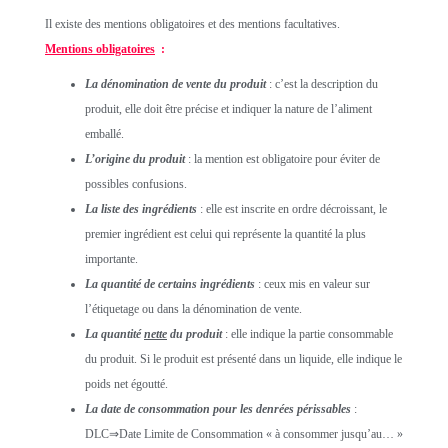
Il existe des mentions obligatoires et des mentions facultatives.
Mentions obligatoires
:
La dénomination de vente du produit
: c’est la description du
produit, elle doit être précise et indiquer la nature de l’aliment
emballé.
L’origine du produit
: la mention est obligatoire pour éviter de
possibles confusions.
La liste des ingrédients
: elle est inscrite en ordre décroissant, le
premier ingrédient est celui qui représente la quantité la plus
importante.
La quantité de certains ingrédients
: ceux mis en valeur sur
l’étiquetage ou dans la dénomination de vente.
La quantité
nette
du produit
: elle indique la partie consommable
du produit. Si le produit est présenté dans un liquide, elle indique le
poids net égoutté.
La date de consommation
pour les denrées périssables
:
DLC⇒Date Limite de Consommation « à consommer jusqu’au… »