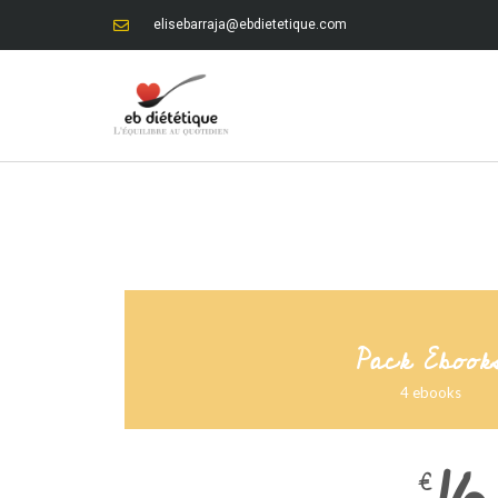
elisebarraja@ebdietetique.com
Pack Ebook
4 ebooks
€