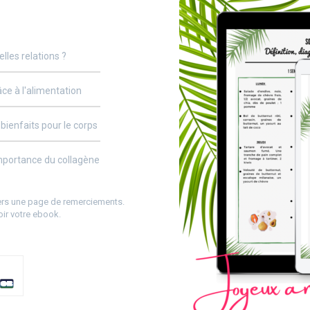
elles relations ?
ce à l'alimentation
 bienfaits pour le corps
importance du collagène
vers une page de remerciements.
oir votre ebook.